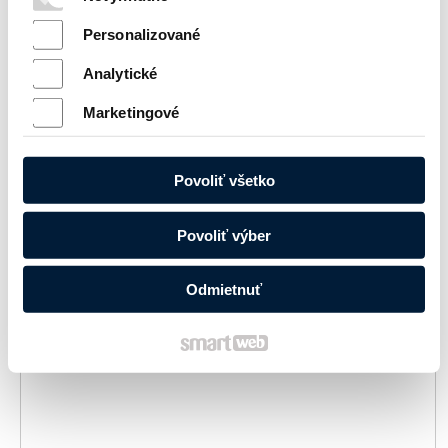
Personalizované
Analytické
Marketingové
Charakteristika
Povoliť všetko
:
Cena:
Povoliť výber
3 513,60
€
na otázku
Odmietnuť