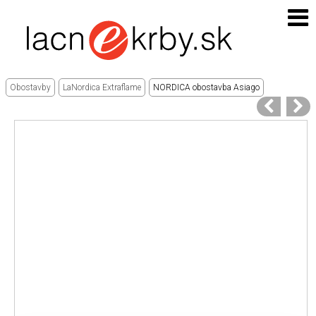
Obostavby
LaNordica Extraflame
NORDICA obostavba Asiago